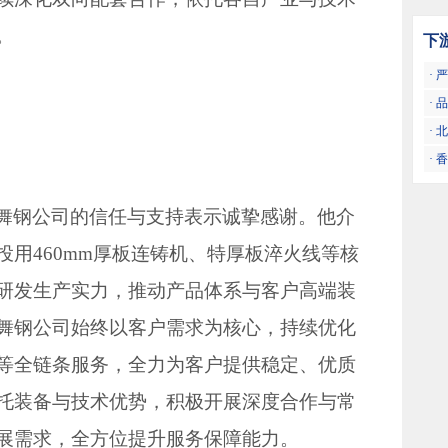
。
下
·
金
·
趋
·
或
·
创
舞钢公司的信任与支持表示诚挚感谢。他介
用460mm厚板连铸机、特厚板淬火线等核
研发生产实力，推动产品体系与客户高端装
舞钢公司始终以客户需求为核心，持续优化
等全链条服务，全力为客户提供稳定、优质
托装备与技术优势，积极开展深度合作与常
展需求，全方位提升服务保障能力。