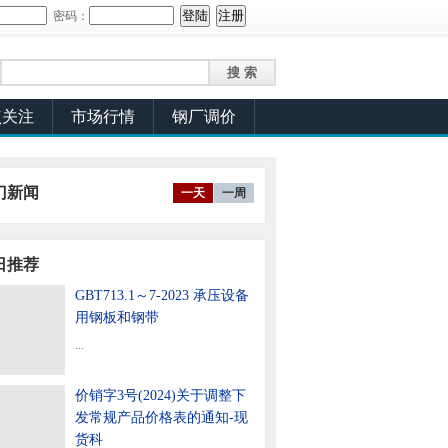
密码：
点关注
市场行情
钢厂调价
门新闻
一天
一周
日推荐
GBT713.1～7-2023 承压设备
用钢板和钢带
...
价销字3号(2024)关于调整下
发常规产品价格表的通知-现
货科