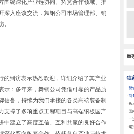
方围绕深化产业链协同、拓宽合作领域、推
开深入座谈交流，舞钢公司市场管理部、销
访。
重
行的到访表示热烈欢迎，详细介绍了其产业
独
·
警
表示：多年来，舞钢公司凭借可靠的产品质
·
商
碑信誉，持续为我们承接的各类高端装备制
降
·
长
力支撑了多项重点工程项目与高端钢板国产
·
国
格支
·
一
进中建立了高度互信、互利共赢的良好合作
差”
·
钢
续深化双向配套合作，依托各自产业与技术