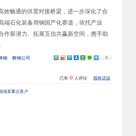
高效畅通的供需对接桥梁，进一步深化了合
高端石化装备用钢国产化赛道，依托产业
合作新潜力、拓展互信共赢新空间，携手助
。
舞钢
舞钢公司
0
钢现货网
舞阳中板
0
已有
人评论
我有话说
领域某重点客户