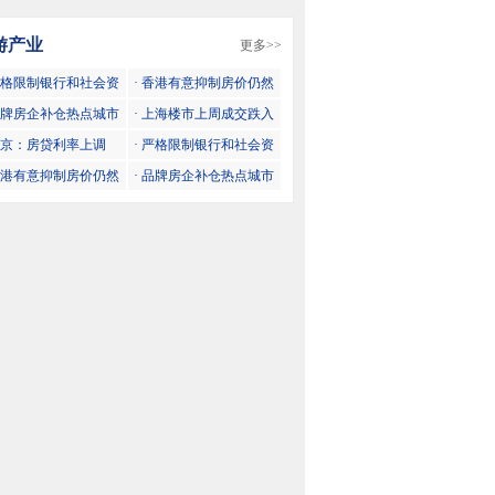
游产业
更多>>
 严格限制银行和社会资
· 香港有意抑制房价仍然
流向投资投机性购房
创新高
 品牌房企补仓热点城市
· 上海楼市上周成交跌入
势明显
谷底
 北京：房贷利率上调
· 严格限制银行和社会资
将再收紧
金流向投资投机性购房
 香港有意抑制房价仍然
· 品牌房企补仓热点城市
新高
趋势明显