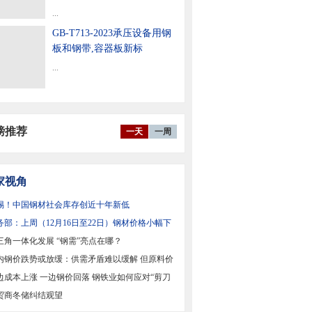
...
GB-T713-2023承压设备用钢
板和钢带,容器板新标
...
磅推荐
一天
一周
家视角
惕！中国钢材社会库存创近十年新低
务部：上周（12月16日至22日）钢材价格小幅下
三角一体化发展 “钢需”亮点在哪？
内钢价跌势或放缓：供需矛盾难以缓解 但原料价
撑
边成本上涨 一边钢价回落 钢铁业如何应对“剪刀
贸商冬储纠结观望