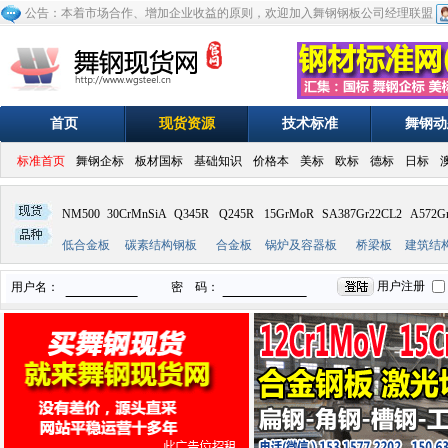
公告：本着市场合作、增加企业收益的原则，欢迎加入舞钢钢板公司经理联盟
首页
现货资源
技术标准
舞钢动
标准首页
舞钢企标
板材国标
基础知识
价格本
美标
欧标
德标
日标
NM500
30CrMnSiA
Q345R
Q245R
15GrMoR
SA387Gr22CL2
A572G
低合金板
碳素结构钢板
合金板
锅炉及容器板
桥梁板
建筑结