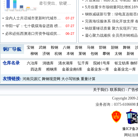
宝钢
武钢
鞍钢
八钢
首钢
马钢
邯钢
韶钢
舞钢
柳钢
济钢
杭钢
本钢
莱钢
包钢
攀钢
太钢
新钢
仓库名录
六冶库
润德库
清水湖库
弘千库
院岭1号库
钜立钫库
御轩
四达库
精钢库
金基业南6库
金基业东一库
金基业北一库
友情链接:
河南贝源汇
舞钢现货网
大小写转换
重量计算
关于我们
-
联系我们
-
广告
Copyright 2009-
业务咨询：0375-610669
豫ICP备20
网站法