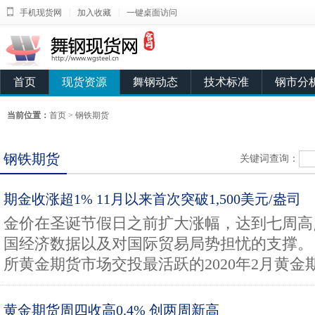
|
|
手机现货网
加入收藏
一键桌面访问
首页
现货资源
舞钢动态
技术标准
钢市分
当前位置：
首页
>
钢铁期货
钢铁期货
关键词查询：
期金收涨超1% 11月以来首次突破1,500美元/盎司
金价在圣诞节假日之前扩大涨幅，达到七周高
国经济数据以及对国际贸易局势担忧的支撑
所黄金期货市场交投最活跃的2020年2月黄金期.
黄金期货周四收高0.4% 创两周新高