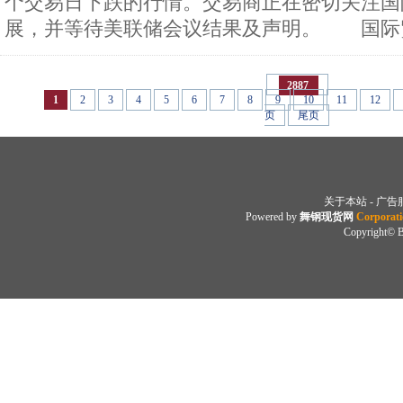
个交易日下跌的行情。交易商正在密切关注国
展，并等待美联储会议结果及声明。 国际贸.
2887
1
2
3
4
5
6
7
8
9
10
11
12
页
尾页
关于本站
-
广告
Powered by
舞钢现货网
Corporat
Copyright©