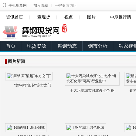
|
|
手机现货网
加入收藏
一键桌面访问
资讯首页
|
查现货
|
视点
|
图片
|
中厚板行情
首页
现货资源
舞钢动态
钢市分析
独家视
图片新闻
“舞钢牌”架起“东方之门
十大污染城市河北占七个 钢
钢